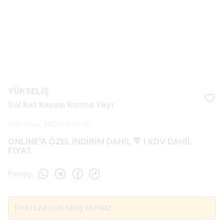
YÜKSELİŞ
Sol Kat Kasası Kurma Yayı
Ürün Kodu
:
PRO.YKS-YP-51
ONLINE'A ÖZEL İNDİRİM DAHİL 🔻 | KDV DAHİL
FİYAT
Paylaş
:
FİYATLAR İÇİN GİRİŞ YAPINIZ