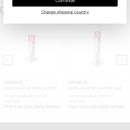
Continue
Çok Satanlar
Change shipping country
YÜKSELİŞ
YÜKSELİŞ
AYARLANABİLİR TAMPON SEHPASI - YBS-01
AYARLANABİLİR TAMPON SEHPASI - YBS-02
3 AYARLANABİLİR TAMPON
3 AYARLANABİLİR TAMPON
ÇEŞİTLERİ
ÇEŞİTLERİ
FİYATLAR İÇİN GİRİŞ YAPINIZ
FİYATLAR İÇİN GİRİŞ YAPINIZ