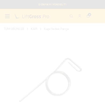
DÜNYAYI YÜKSELT!
0
TÜM ÜRÜNLER
KAPI
Kapı Yedek Parça