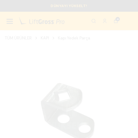
DÜNYAYI YÜKSELT!
0
TÜM ÜRÜNLER
KAPI
Kapı Yedek Parça