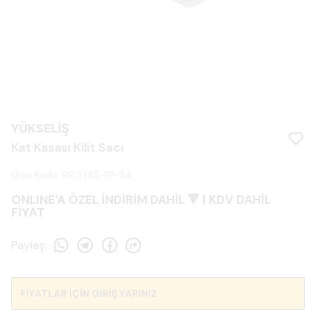
YÜKSELİŞ
Kat Kasası Kilit Sacı
Ürün Kodu
:
PRO.YKS-YP-54
ONLINE'A ÖZEL İNDİRİM DAHİL 🔻 | KDV DAHİL
FİYAT
Paylaş
:
FİYATLAR İÇİN GİRİŞ YAPINIZ