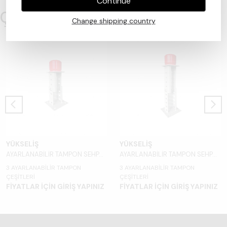
Continue
Çok Satanlar
Change shipping country
YÜKSELİŞ
YÜKSELİŞ
AYARLANABİLİR TAMPON SEHPASI - YBS-01
AYARLANABİLİR TAMPON SEHPASI - YBS-02
3 AYARLANABİLİR TAMPON
3 AYARLANABİLİR TAMPON
ÇEŞİTLERİ
ÇEŞİTLERİ
FİYATLAR İÇİN GİRİŞ YAPINIZ
FİYATLAR İÇİN GİRİŞ YAPINIZ