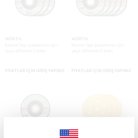
WÜRTH
WÜRTH
Kesme Taşı-paslanmaz Için-
Kesme Taşı-paslanmaz Için-
yeşil-d115x1mm 3 Adet
yeşil-d115x1mm 5 Adet
FİYATLAR İÇİN GİRİŞ YAPINIZ
FİYATLAR İÇİN GİRİŞ YAPINIZ