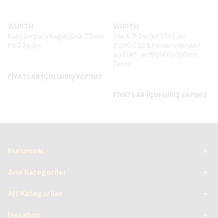
WÜRTH
WÜRTH
Kuru Zımpara Kağıdı, Disk, 7 Delik
Vde K. P. Dın Iso 5746 Iec
P 80 3adet
60900 2c S Pense-vde-dın/
ıso5746-ıec60900-180mm
Zebra
FİYATLAR İÇİN GİRİŞ YAPINIZ
FİYATLAR İÇİN GİRİŞ YAPINIZ
Kurumsal
Ana Kategoriler
Alt Kategoriler
Hesabım