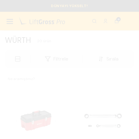
AÇILIŞA ÖZEL İNDİRİM 🏷️
0
WÜRTH
20
ürün
Filtrele
Sırala