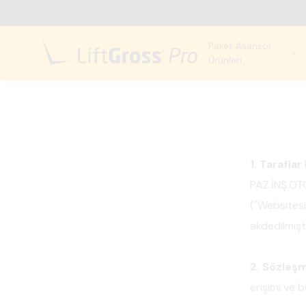
Paket Asansör
Ürünleri
1. Taraflar
PAZ.İNŞ.OTO
("Websitesi
akdedilmişti
2. Sözleş
erişimi ve 