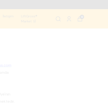
İletişim
LiftGross®
0
Market 🛒
oss.com
asında
ye'nin
mektedir.