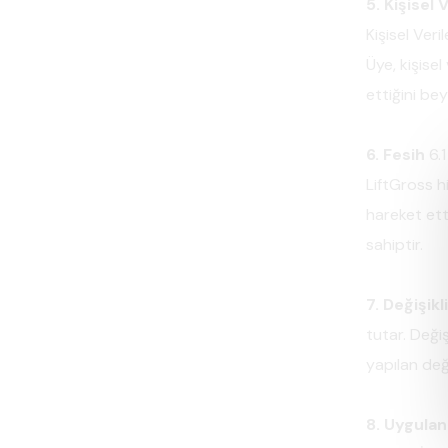
5. Kişisel
Kişisel Ver
Üye, kişise
ettiğini be
6. Fesih
6.1
LiftGross h
hareket ett
sahiptir.
7. Değişikl
tutar. Değiş
yapılan deği
8. Uygula