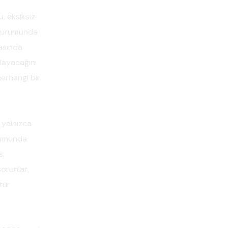
, eksiksiz
ı durumunda
rasında
ğlayacağını
herhangi bir
 yalnızca
urumunda
s,
sorunlar,
tür