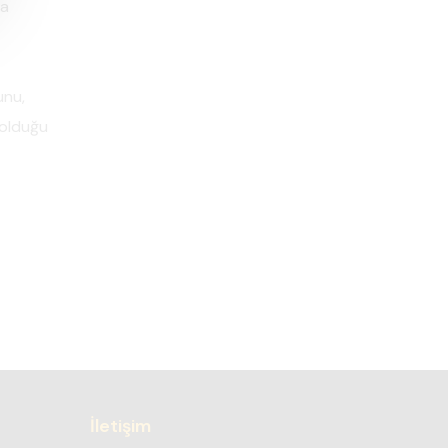
ra
unu,
 olduğu
İletişim