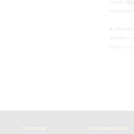
tabidir. İ
Mahkemeleri 
9. Yürürlü
anladığını 
tarihte yürü
Kurumsal
Ana Kategoriler