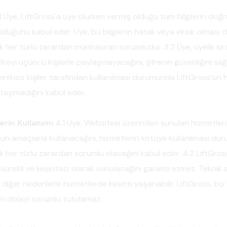
1 Üye, LiftGross'a üye olurken vermiş olduğu tüm bilgilerin doğru
lduğunu kabul eder. Üye, bu bilgilerin hatalı veya eksik olmas
 her türlü zarardan münhasıran sorumludur. 3.2 Üye, üyelik sı
şifreyi üçüncü kişilerle paylaşmayacağını, şifrenin güvenliğini sa
 yetkisiz kişiler tarafından kullanılması durumunda LiftGross’un 
taşımadığını kabul eder.
erin Kullanımı
4.1 Üye, Websitesi üzerinden sunulan hizmetleri
n amaçlarla kullanacağını, hizmetlerin kötüye kullanılması d
 her türlü zarardan sorumlu olacağını kabul eder. 4.2 LiftGros
 sürekli ve kesintisiz olarak sunulacağını garanti etmez. Teknik 
diğer nedenlerle hizmetlerde kesinti yaşanabilir. LiftGross, bu 
en dolayı sorumlu tutulamaz.