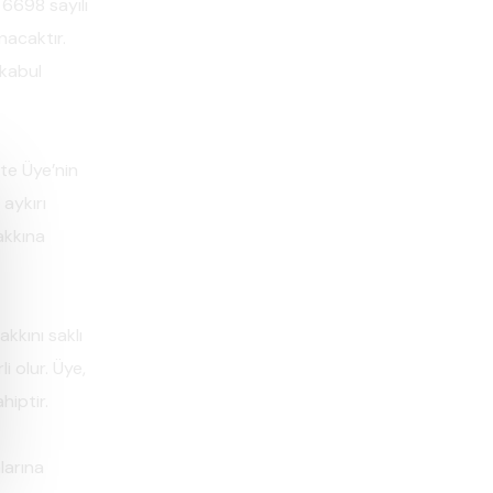
, 6698 sayılı
nacaktır.
 kabul
ikte Üye’nin
 aykırı
akkına
kkını saklı
i olur. Üye,
hiptir.
larına