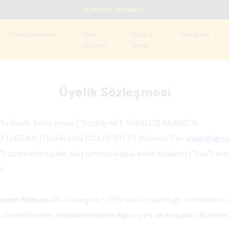
DÜNYAYI YÜKSELT!
Komponentler
Yapı
Sipariş
Hesabım
Ürünleri
Takibi
Üyelik Sözleşmesi
Bu Üyelik Sözleşmesi ("Sözleşme"), YÜKSELİŞ ASANSÖR
.TURZ.İML.İTH.İHR.SAN.TİC.LTD.ŞTİ. ("LiftGross") ile
www.liftgr
") üzerinden üyelik oluşturmayı kabul eden kullanıcı ("Üye") ar
r.
menin Konusu
Bu Sözleşme, LiftGross’un sunduğu hizmetlere Ü
bu hizmetlerden faydalanmasına ilişkin şart ve koşulları düzenle