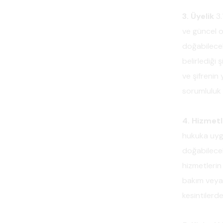
3. Üyelik
3.
ve güncel o
doğabilecek
belirlediği 
ve şifrenin
sorumluluk 
4. Hizmetl
hukuka uygu
doğabilecek
hizmetlerin
bakım veya 
kesintilerd