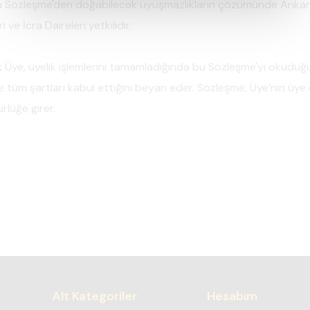
şbu Sözleşme'den doğabilecek uyuşmazlıkların çözümünde Anka
ve İcra Daireleri yetkilidir.
k
Üye, üyelik işlemlerini tamamladığında bu Sözleşme'yi okuduğ
ve tüm şartları kabul ettiğini beyan eder. Sözleşme, Üye’nin üye
rlüğe girer.
Alt Kategoriler
Hesabım