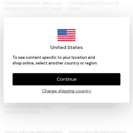
UZAKTAN KONTROL (MRL) + A3
A3 BOBİN UCM REGÜLATÖR
BOBİN UCM REGÜLATÖR TAKIMI
TAKIMI
FİYATLAR İÇİN GİRİŞ YAPINIZ
FİYATLAR İÇİN GİRİŞ YAPINIZ
United States
To see content specific to your location and
shop online, select another country or region.
Continue
Change shipping country
ASPAR
ASPAR
UZAKTAN KONTROL (MRL)
SADE REGÜLATÖR TAKIMI
REGÜLATÖR TAKIMI
FİYATLAR İÇİN GİRİŞ YAPINIZ
FİYATLAR İÇİN GİRİŞ YAPINIZ