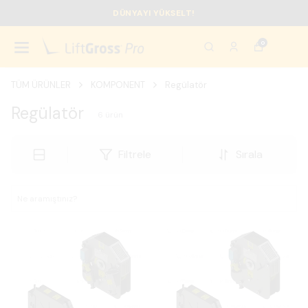
DÜNYAYI YÜKSELT!
0
TÜM ÜRÜNLER
KOMPONENT
Regülatör
Regülatör
6
ürün
Filtrele
Sırala