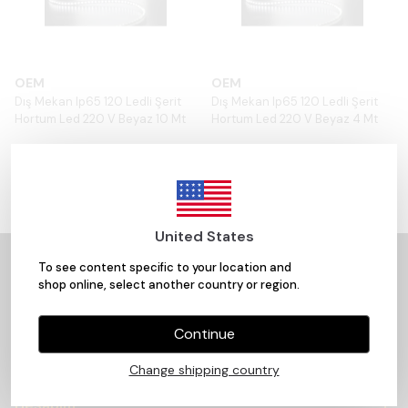
OEM
OEM
Dış Mekan Ip65 120 Ledli Şerit
Dış Mekan Ip65 120 Ledli Şerit
Hortum Led 220 V Beyaz 10 Mt
Hortum Led 220 V Beyaz 4 Mt
FİYATLAR İÇİN GİRİŞ YAPINIZ
FİYATLAR İÇİN GİRİŞ YAPINIZ
United States
To see content specific to your location and
Kurumsal
shop online, select another country or region.
Ana Kategoriler
Continue
Alt Kategoriler
Change shipping country
Hesabım