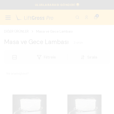
ULUSLARARASI GÖNDERİ 🌍
0
DİĞER ÜRÜNLER
Masa ve Gece Lambası
Masa ve Gece Lambası
2
ürün
Filtrele
Sırala