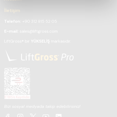
İletişim
Telefon:
+90 312 815 52 05
E-mail:
sales@liftgross.com
LiftGross
bir
YÜKSELİŞ
markasıdır.
®
Bizi sosyal medyada takip edebilirsiniz!